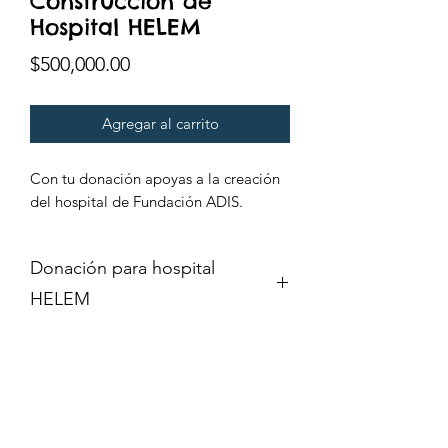
Construcción de
Hospital HELEM
Precio
$500,000.00
Agregar al carrito
Con tu donación apoyas a la creación
del hospital de Fundación ADIS.
Donación para hospital
HELEM
La Fundación ADIS necesita su ayuda
para expandir nuestras instalaciones y
construir el nuevo hospital que pueda
satisfacer las necesidades de nuestros
Contáctano
pacientes. Su generosa donación sería